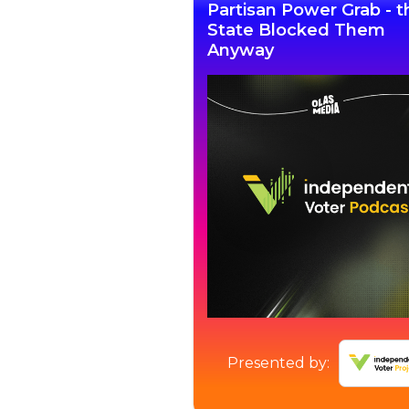
Partisan Power Grab - t
State Blocked Them
Anyway
Presented by: