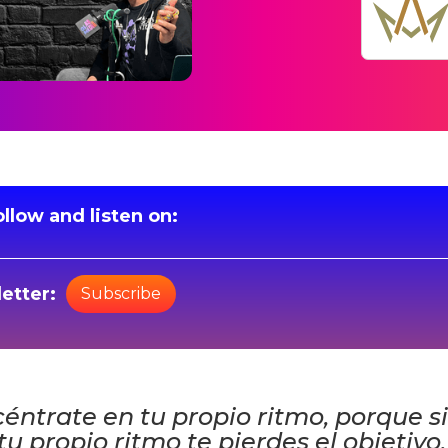
llow and listen on:
etter:
Subscribe
ntrate en tu propio ritmo, porque s
u propio ritmo te pierdes el objetivo,