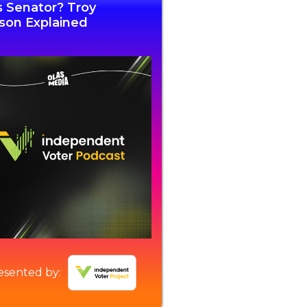
s Senator? Troy
son Explained
esented by: