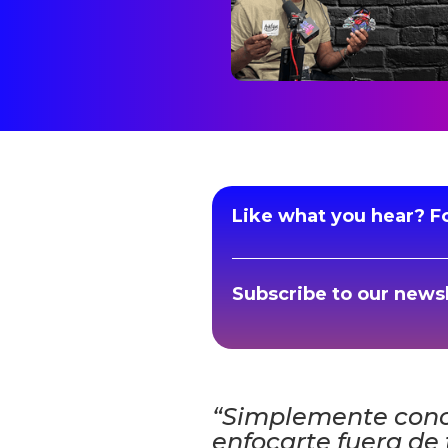
Like what you hear? Fo
Subscribe to our newsl
“Simplemente concé
enfocarte fuera de t