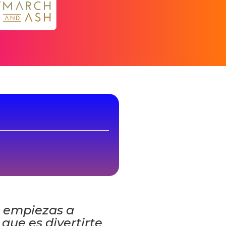
i empiezas a
 que es divertirte