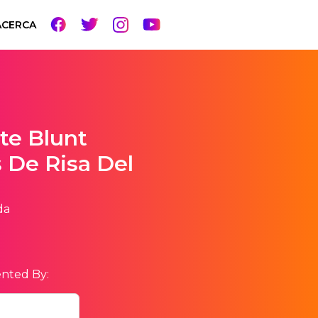
ACERCA
te Blunt
 De Risa Del
da
nted By: