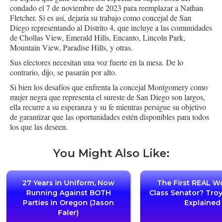
condado el 7 de noviembre de 2023 para reemplazar a Nathan
Fletcher. Si es así, dejaría su trabajo como concejal de San
Diego representando al Distrito 4, que incluye a las comunidades
de Chollas View, Emerald Hills, Encanto, Lincoln Park,
Mountain View, Paradise Hills, y otras.
Sus electores necesitan una voz fuerte en la mesa. De lo
contrario, dijo, se pasarán por alto.
Si bien los desafíos que enfrenta la concejal Montgomery como
mujer negra que representa el sureste de San Diego son largos,
ella recurre a su esperanza y su fe mientras persigue su objetivo
de garantizar que las oportunidades estén disponibles para todos
los que las deseen.
You Might Also Like:
27 Years in Uniform, Now
The First REAL W
Running Against BOTH
Class Senator? Tro
Parties in Oregon (Jason
Explained
Faler)