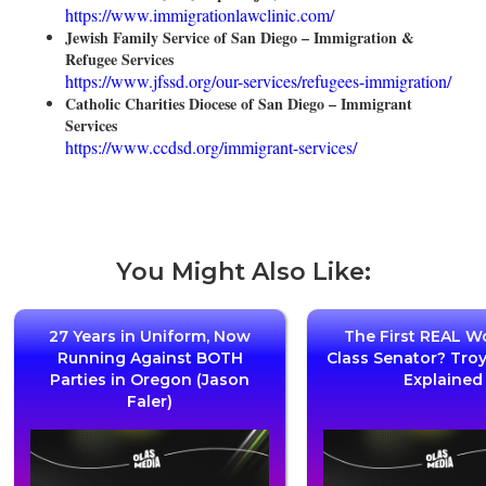
https://www.immigrationlawclinic.com/
Jewish Family Service of San Diego – Immigration &
Refugee Services
https://www.jfssd.org/our-services/refugees-immigration/
Catholic Charities Diocese of San Diego – Immigrant
Services
https://www.ccdsd.org/immigrant-services/
You Might Also Like:
27 Years in Uniform, Now
The First REAL W
Running Against BOTH
Class Senator? Tro
Parties in Oregon (Jason
Explained
Faler)